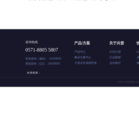
咨询热线
产品/方案
关于共普
0571-8805 5807
产品中心
公司介绍
S
解决方案中心
行业新闻
售前咨询（微信）: 56438091
子母式共享陪护床
合作模式
售前咨询（QQ）: 56438091
友情链接：
©2021 共普智能 ALL